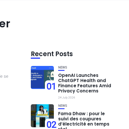
er
Recent Posts
NEWS
OpenAI Launches
de se
ChatGPT Health and
01
Finance Features Amid
Privacy Concerns
24 July 2026
NEWS
Fama Dhaw : pour le
suivi des coupures
02
d’électricité en temps