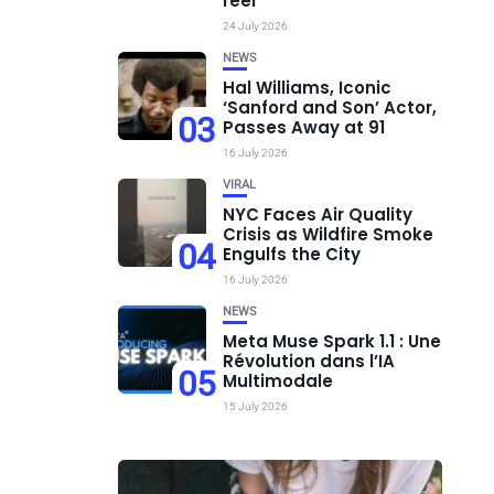
réel
24 July 2026
NEWS
Hal Williams, Iconic
‘Sanford and Son’ Actor,
03
Passes Away at 91
16 July 2026
VIRAL
NYC Faces Air Quality
Crisis as Wildfire Smoke
04
Engulfs the City
16 July 2026
NEWS
Meta Muse Spark 1.1 : Une
Révolution dans l’IA
05
Multimodale
15 July 2026