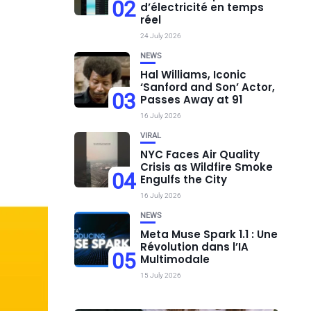
02
d’électricité en temps
réel
24 July 2026
NEWS
Hal Williams, Iconic
‘Sanford and Son’ Actor,
03
Passes Away at 91
16 July 2026
VIRAL
NYC Faces Air Quality
Crisis as Wildfire Smoke
04
Engulfs the City
16 July 2026
NEWS
Meta Muse Spark 1.1 : Une
Révolution dans l’IA
05
Multimodale
15 July 2026