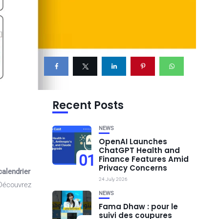
Recent Posts
NEWS
OpenAI Launches
ChatGPT Health and
01
Finance Features Amid
Privacy Concerns
calendrier
24 July 2026
 Découvrez
NEWS
Fama Dhaw : pour le
suivi des coupures