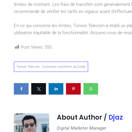
limites de montant. Les frais de transfert sont généralement 
recommandé de vérifier les tarifs en vigueur avant d’effectuer
En ce qui concerne les limites, Tunisie Telecom a établi un pl
utilisation équitable de la fonctionnalité. Assurez-vous de resp
Post Views:
550
Tunisie Telecom : Comment transférer du Solde
About Author /
Djaz
Digital Marketer Manager