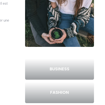
Il est
rer une
BUSINESS
FASHION