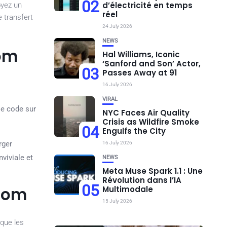
02
d’électricité en temps
oyez un
réel
e transfert
24 July 2026
NEWS
com
Hal Williams, Iconic
‘Sanford and Son’ Actor,
03
Passes Away at 91
16 July 2026
VIRAL
le code sur
NYC Faces Air Quality
Crisis as Wildfire Smoke
04
Engulfs the City
rger
16 July 2026
nviviale et
NEWS
Meta Muse Spark 1.1 : Une
Révolution dans l’IA
05
ecom
Multimodale
15 July 2026
 que les