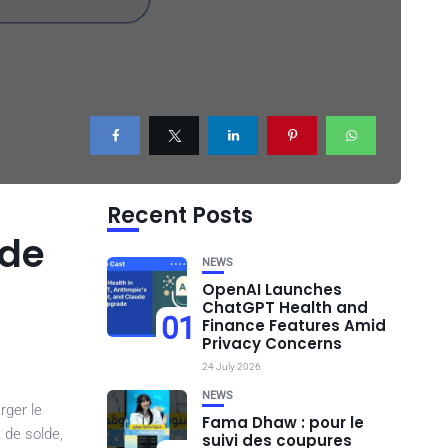
Recent Posts
lde
NEWS
OpenAI Launches
ChatGPT Health and
01
Finance Features Amid
Privacy Concerns
24 July 2026
NEWS
rger le
Fama Dhaw : pour le
 de solde,
suivi des coupures