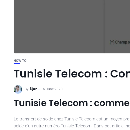
HOW TO
Tunisie Telecom : Co
By
Djaz
16 June 2023
Tunisie Telecom : commen
Le transfert de solde chez Tunisie Telecom est un moyen prat
solde d’un autre numéro Tunisie Telecom. Dans cet article, no