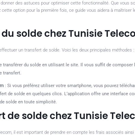
us donner des astuces pour optimiser cette fonctionnalité. Que vous s
cette option pour la première fois, ce guide vous aidera à maîtriser l
 du solde chez Tunisie Tele
fectuer un transfert de solde. Voici les deux principales méthodes :
ransférer du solde en utilisant le site. Il vous suffit de composer 
e transfert.
om
: Si vous préférez utiliser votre smartphone, vous pouvez télécha
fert de solde en quelques clics. L’application offre une interface co
 de solde en toute simplicité.
ert de solde chez Tunisie Tel
ecom, il est important de prendre en compte les frais associés ainsi