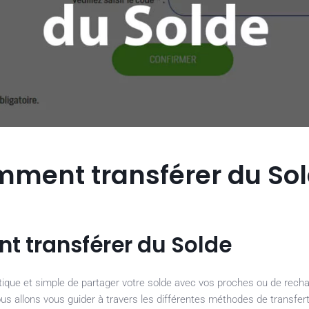
mment transférer du So
t transférer du Solde
ique et simple de partager votre solde avec vos proches ou de recha
us allons vous guider à travers les différentes méthodes de transfert