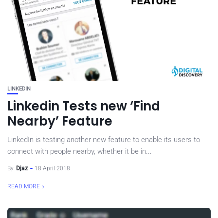
LINKEDIN
Linkedin Tests new ‘Find
Nearby’ Feature
LinkedIn is testing another new feature to enable its users to
connect with people nearby, whether it be in...
By
Djaz
18 April 2018
READ MORE