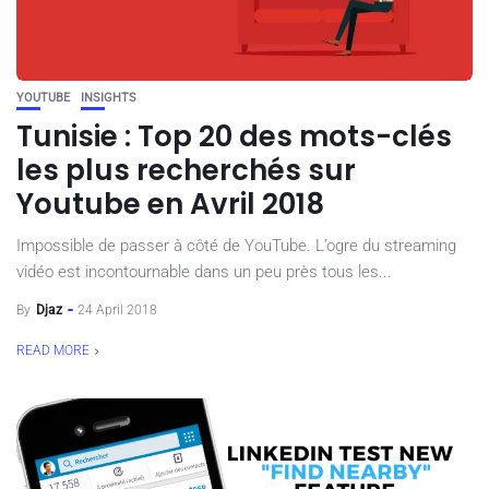
YOUTUBE
INSIGHTS
Tunisie : Top 20 des mots-clés
les plus recherchés sur
Youtube en Avril 2018
Impossible de passer à côté de YouTube. L’ogre du streaming
vidéo est incontournable dans un peu près tous les...
By
Djaz
24 April 2018
READ MORE