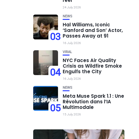
réel
24 July 2026
NEWS
Hal Williams, Iconic
‘Sanford and Son’ Actor,
03
Passes Away at 91
16 July 2026
VIRAL
NYC Faces Air Quality
Crisis as Wildfire Smoke
04
Engulfs the City
16 July 2026
NEWS
Meta Muse Spark 1.1 : Une
Révolution dans l’IA
05
Multimodale
15 July 2026