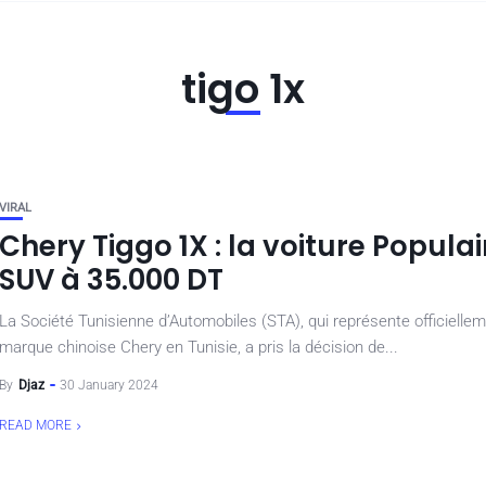
tigo 1x
VIRAL
Chery Tiggo 1X : la voiture Populai
SUV à 35.000 DT
La Société Tunisienne d’Automobiles (STA), qui représente officiellem
marque chinoise Chery en Tunisie, a pris la décision de...
By
Djaz
30 January 2024
READ MORE