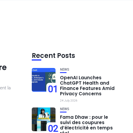
Recent Posts
re
NEWS
OpenAI Launches
ChatGPT Health and
01
ent la
Finance Features Amid
Privacy Concerns
24 July 2026
NEWS
Fama Dhaw : pour le
suivi des coupures
02
d’électricité en temps