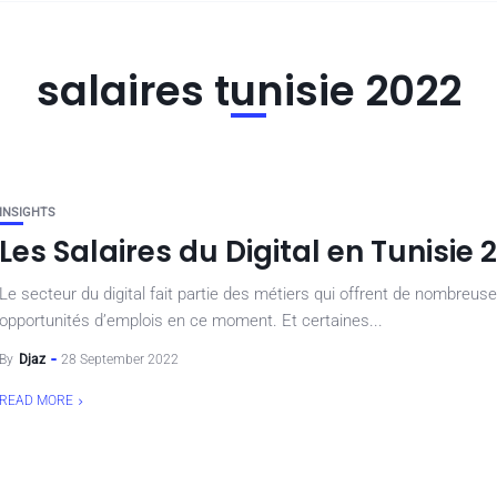
salaires tunisie 2022
INSIGHTS
Les Salaires du Digital en Tunisie 
Le secteur du digital fait partie des métiers qui offrent de nombreus
opportunités d’emplois en ce moment. Et certaines...
By
Djaz
28 September 2022
READ MORE