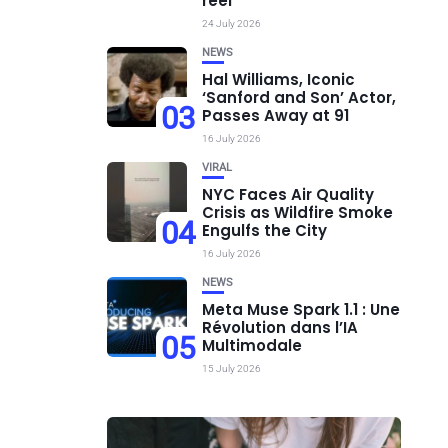
réel
24 July 2026
NEWS
Hal Williams, Iconic
‘Sanford and Son’ Actor,
03
Passes Away at 91
16 July 2026
VIRAL
NYC Faces Air Quality
Crisis as Wildfire Smoke
04
Engulfs the City
16 July 2026
NEWS
Meta Muse Spark 1.1 : Une
Révolution dans l’IA
05
Multimodale
15 July 2026