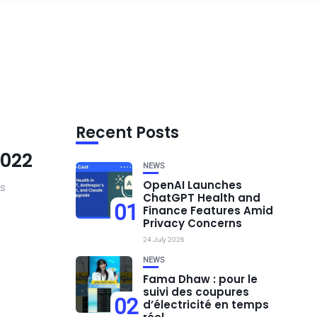
Recent Posts
2022
NEWS
OpenAI Launches
es
ChatGPT Health and
01
Finance Features Amid
Privacy Concerns
24 July 2026
NEWS
Fama Dhaw : pour le
suivi des coupures
02
d’électricité en temps