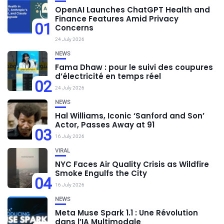
OpenAI Launches ChatGPT Health and
Finance Features Amid Privacy
01
Concerns
24 July 2026
NEWS
Fama Dhaw : pour le suivi des coupures
d’électricité en temps réel
02
24 July 2026
NEWS
Hal Williams, Iconic ‘Sanford and Son’
Actor, Passes Away at 91
03
16 July 2026
VIRAL
NYC Faces Air Quality Crisis as Wildfire
Smoke Engulfs the City
04
16 July 2026
NEWS
Meta Muse Spark 1.1 : Une Révolution
dans l’IA Multimodale