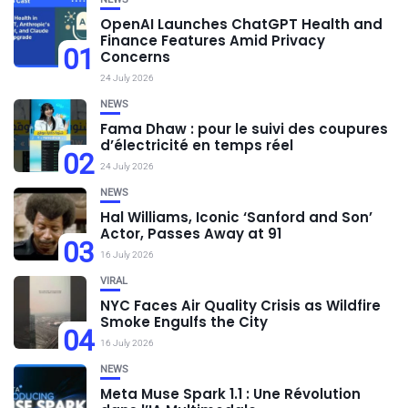
OpenAI Launches ChatGPT Health and
Finance Features Amid Privacy
01
Concerns
24 July 2026
NEWS
Fama Dhaw : pour le suivi des coupures
d’électricité en temps réel
02
24 July 2026
NEWS
Hal Williams, Iconic ‘Sanford and Son’
Actor, Passes Away at 91
03
16 July 2026
VIRAL
NYC Faces Air Quality Crisis as Wildfire
Smoke Engulfs the City
04
16 July 2026
NEWS
Meta Muse Spark 1.1 : Une Révolution