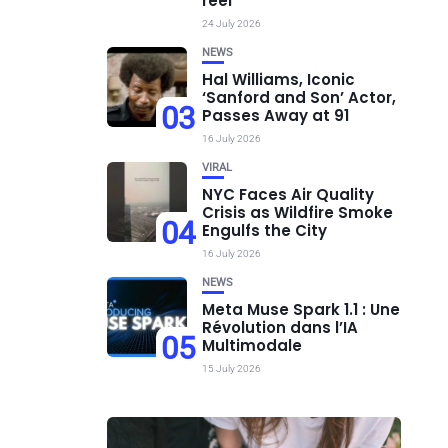
réel
24 July 2026
NEWS
Hal Williams, Iconic
‘Sanford and Son’ Actor,
03
Passes Away at 91
16 July 2026
VIRAL
NYC Faces Air Quality
Crisis as Wildfire Smoke
04
Engulfs the City
16 July 2026
NEWS
Meta Muse Spark 1.1 : Une
Révolution dans l’IA
05
Multimodale
15 July 2026