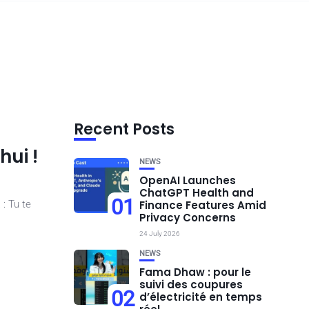
Recent Posts
hui !
NEWS
OpenAI Launches
ChatGPT Health and
01
 : Tu te
Finance Features Amid
Privacy Concerns
24 July 2026
NEWS
Fama Dhaw : pour le
suivi des coupures
02
d’électricité en temps