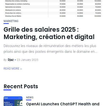
MARKETING
Grille des salaires 2025 :
Marketing, création et digital
Découvrez les niveaux de rémunération des métiers les plus
prisés ainsi que des postes émergents dans le domaine en...
By
Djaz
23 January 2025
READ MORE
Recent Posts
NEWS
OpenAI Launches ChatGPT Health and