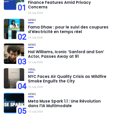
Finance Features Amid Privacy
01
Concerns
24 July 2026
NEWS
Fama Dhaw : pour le suivi des coupures
d’électricité en temps réel
02
24 July 2026
NEWS
Hal Williams, Iconic ‘Sanford and Son’
Actor, Passes Away at 91
03
16 July 2026
VIRAL
NYC Faces Air Quality Crisis as Wildfire
Smoke Engulfs the City
04
16 July 2026
NEWS
Meta Muse Spark 1.1 : Une Révolution
dans l’IA Multimodale
05
15 July 2026