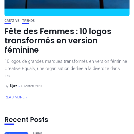
CREATIVE
TRENDS
Fête des Femmes : 10 logos
transformés en version
féminine
10 logos de grandes marques transformés en version féminine
Creative Equals, une organisation dédiée à la diversité dans
les...
By
Djaz
8 March 2020
READ MORE
Recent Posts
NEWS