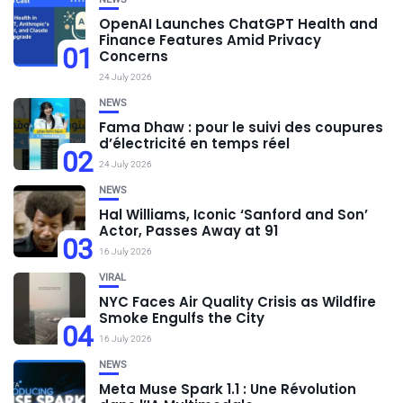
OpenAI Launches ChatGPT Health and
Finance Features Amid Privacy
01
Concerns
24 July 2026
NEWS
Fama Dhaw : pour le suivi des coupures
d’électricité en temps réel
02
24 July 2026
NEWS
Hal Williams, Iconic ‘Sanford and Son’
Actor, Passes Away at 91
03
16 July 2026
VIRAL
NYC Faces Air Quality Crisis as Wildfire
Smoke Engulfs the City
04
16 July 2026
NEWS
Meta Muse Spark 1.1 : Une Révolution