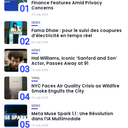
Finance Features Amid Privacy
01
Concerns
24 July 2026
NEWS
Fama Dhaw : pour le suivi des coupures
d’électricité en temps réel
02
24 July 2026
NEWS
Hal Williams, Iconic ‘Sanford and Son’
Actor, Passes Away at 91
03
16 July 2026
VIRAL
NYC Faces Air Quality Crisis as Wildfire
Smoke Engulfs the City
04
16 July 2026
NEWS
Meta Muse Spark 1.1 : Une Révolution
dans l’IA Multimodale
05
15 July 2026