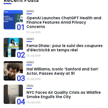
Recent Posts
NEWS
OpenAI Launches ChatGPT Health and
Finance Features Amid Privacy
01
Concerns
24 July 2026
NEWS
Fama Dhaw : pour le suivi des coupures
d’électricité en temps réel
02
24 July 2026
NEWS
Hal Williams, Iconic ‘Sanford and Son’
Actor, Passes Away at 91
03
16 July 2026
VIRAL
NYC Faces Air Quality Crisis as Wildfire
Smoke Engulfs the City
04
16 July 2026