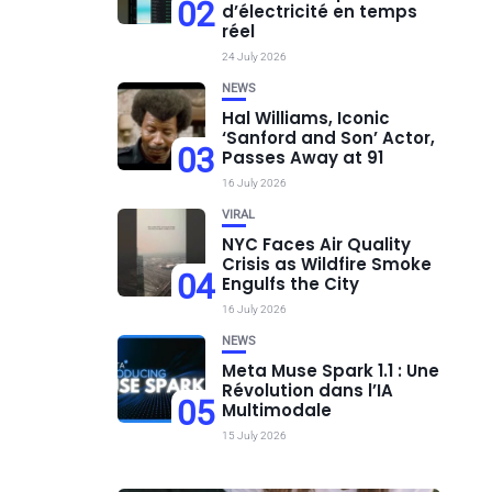
02
d’électricité en temps
réel
24 July 2026
NEWS
Hal Williams, Iconic
‘Sanford and Son’ Actor,
03
Passes Away at 91
16 July 2026
VIRAL
NYC Faces Air Quality
Crisis as Wildfire Smoke
04
Engulfs the City
16 July 2026
NEWS
Meta Muse Spark 1.1 : Une
Révolution dans l’IA
05
Multimodale
15 July 2026