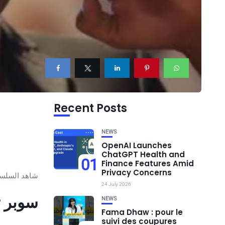
Recent Posts
NEWS
OpenAI Launches
ChatGPT Health and
01
Finance Features Amid
Privacy Concerns
شاهد السلسلة ا
24 July 2026
سوبر تون
NEWS
Fama Dhaw : pour le
suivi des coupures