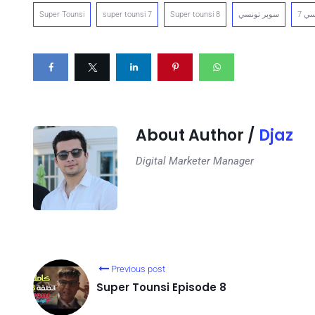
Super Tounsi
super tounsi 7
Super tounsi 8
سوبر تونسي
ي 7
About Author /
Djaz
Digital Marketer Manager
Previous post
Super Tounsi Episode 8