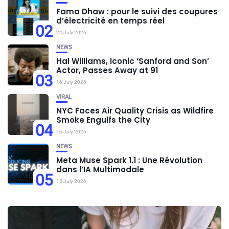
Fama Dhaw : pour le suivi des coupures
d’électricité en temps réel
02
24 July 2026
NEWS
Hal Williams, Iconic ‘Sanford and Son’
Actor, Passes Away at 91
03
16 July 2026
VIRAL
NYC Faces Air Quality Crisis as Wildfire
Smoke Engulfs the City
04
16 July 2026
NEWS
Meta Muse Spark 1.1 : Une Révolution
dans l’IA Multimodale
05
15 July 2026