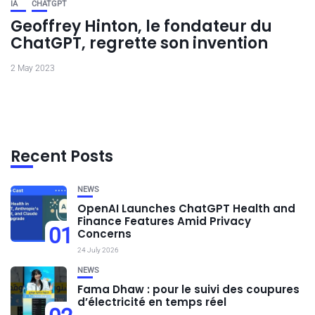
IA
CHATGPT
Geoffrey Hinton, le fondateur du
ChatGPT, regrette son invention
2 May 2023
Recent Posts
NEWS
OpenAI Launches ChatGPT Health and
Finance Features Amid Privacy
01
Concerns
24 July 2026
NEWS
Fama Dhaw : pour le suivi des coupures
d’électricité en temps réel