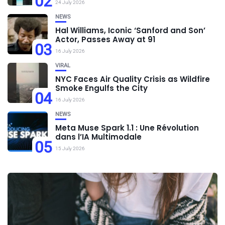
02
24 July 2026
NEWS
Hal Williams, Iconic ‘Sanford and Son’
Actor, Passes Away at 91
03
16 July 2026
VIRAL
NYC Faces Air Quality Crisis as Wildfire
Smoke Engulfs the City
04
16 July 2026
NEWS
Meta Muse Spark 1.1 : Une Révolution
dans l’IA Multimodale
05
15 July 2026