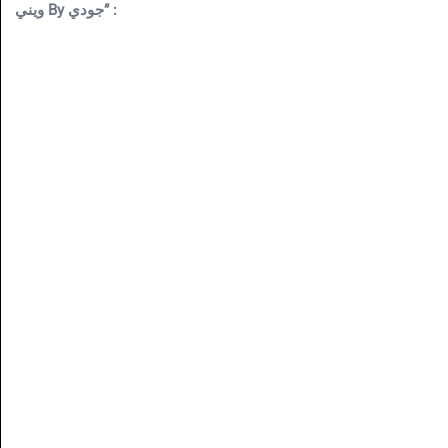
ويني By جودي” :