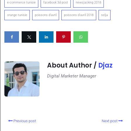
e-commerce tunisie
facebook 3d post
newsjacking 2018
orange tunisie
poissons d'avril
poissons d'avril 2018
selja
About Author /
Djaz
Digital Marketer Manager
Previous post
Next post