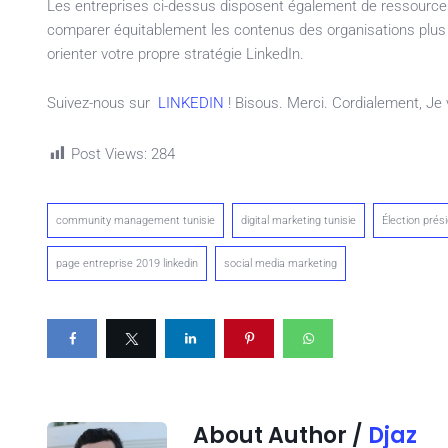
Les entreprises ci-dessus disposent également de ressources 
comparer équitablement les contenus des organisations plus p
orienter votre propre stratégie LinkedIn.
Suivez-nous sur
LINKEDIN
! Bisous. Merci. Cordialement, Je 
Post Views:
284
community management tunisie
digital marketing tunisie
Élection prés
page entreprise 2019 linkedin
social media marketing
About Author /
Djaz