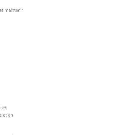
et maintenir
 des
s et en