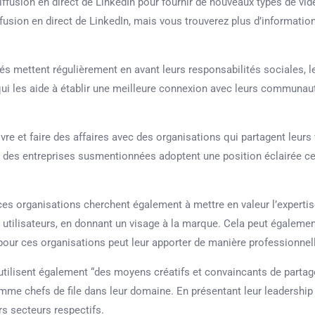
diffusion en direct de LinkedIn pour fournir de nouveaux types de vi
usion en direct de LinkedIn, mais vous trouverez plus d’information
s mettent régulièrement en avant leurs responsabilités sociales, l
 qui les aide à établir une meilleure connexion avec leurs communaut
vre et faire des affaires avec des organisations qui partagent leurs 
urs des entreprises susmentionnées adoptent une position éclairée c
es organisations cherchent également à mettre en valeur l’expertis
 utilisateurs, en donnant un visage à la marque. Cela peut égalemen
er pour ces organisations peut leur apporter de manière professionnel
utilisent également “des moyens créatifs et convaincants de partag
omme chefs de file dans leur domaine. En présentant leur leadership 
urs secteurs respectifs.