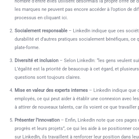
nombre d’entre elles utilisent désormais la propre offre de 
les marques ne peuvent pas encore accéder à l’option de diff
processus en cliquant ici.
Socialement responsable
– LinkedIn indique que ces société
durabilité et d’autres pratiques socialement bénéfiques, ce
plate-forme.
Diversité et inclusion
– Selon LinkedIn: “les gens veulent sui
L’égalité est la priorité de beaucoup à cet égard, et plusie
questions sont toujours claires.
Mise en valeur des experts internes
– LinkedIn indique que c
employés, ce qui peut aider à établir une connexion avec les
à attirer de nouveaux talents, car ils voient ce que travaill
Présenter l’innovation
– Enfin, LinkedIn note que ces pages 
progrès et leurs projets”, ce qui les aide à se positionner c
sur LinkedIn, ils travaillent à renforcer leur position dans le