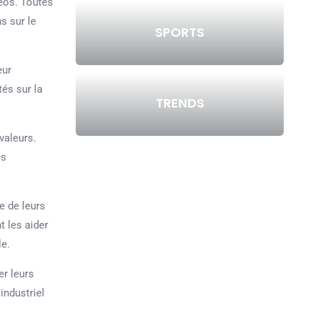
déos. Toutes
s sur le
SPORTS
eur
és sur la
TRENDS
valeurs.
es
e de leurs
t les aider
le.
er leurs
industriel