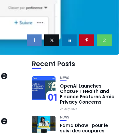
Recent Posts
ge
NEWS
OpenAI Launches
ChatGPT Health and
01
Finance Features Amid
Privacy Concerns
24 July 2026
ge
NEWS
Fama Dhaw : pour le
suivi des coupures