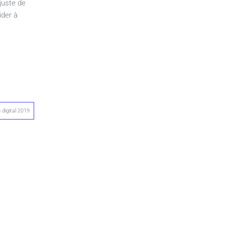
juste de
ider à
 digital 2019