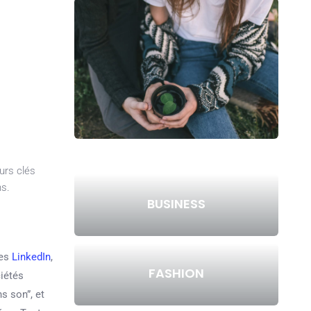
urs clés
ns.
BUSINESS
ges
LinkedIn
,
FASHION
ciétés
s son”, et