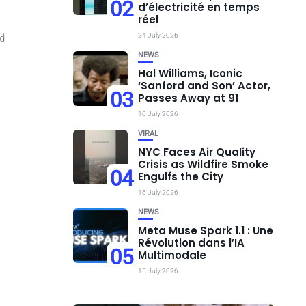
02
d’électricité en temps
réel
24 July 2026
nd
NEWS
Hal Williams, Iconic
‘Sanford and Son’ Actor,
03
Passes Away at 91
16 July 2026
VIRAL
NYC Faces Air Quality
Crisis as Wildfire Smoke
04
Engulfs the City
16 July 2026
NEWS
Meta Muse Spark 1.1 : Une
Révolution dans l’IA
05
Multimodale
15 July 2026