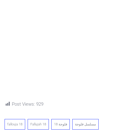
Post Views:
929
fallouja 18
Fallujah 18
فلوجة 18
مسلسل فلوجة