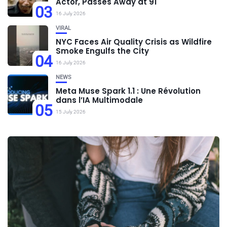
Actor, Passes Away at 91
03
16 July 2026
VIRAL
NYC Faces Air Quality Crisis as Wildfire
Smoke Engulfs the City
04
16 July 2026
NEWS
Meta Muse Spark 1.1 : Une Révolution
dans l’IA Multimodale
05
15 July 2026