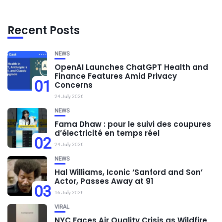
Recent Posts
NEWS
OpenAI Launches ChatGPT Health and
Finance Features Amid Privacy
01
Concerns
24 July 2026
NEWS
Fama Dhaw : pour le suivi des coupures
d’électricité en temps réel
02
24 July 2026
NEWS
Hal Williams, Iconic ‘Sanford and Son’
Actor, Passes Away at 91
03
16 July 2026
VIRAL
NYC Faces Air Quality Crisis as Wildfire