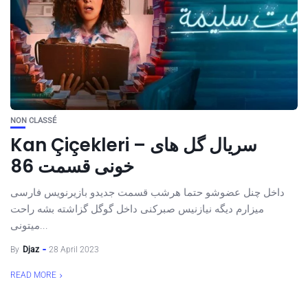
NON CLASSÉ
Kan Çiçekleri – سریال گل های
خونی قسمت 86
داخل چنل عضوشو حتما هرشب قسمت جدیدو بازیرنویس فارسی
میزارم دیگه نیازنیس صبرکنی داخل گوگل گزاشته بشه راحت
میتونی...
By
Djaz
28 April 2023
READ MORE