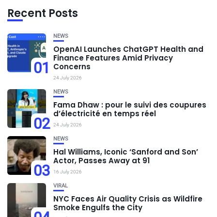
Recent Posts
NEWS
OpenAI Launches ChatGPT Health and
Finance Features Amid Privacy
01
Concerns
24 July 2026
NEWS
Fama Dhaw : pour le suivi des coupures
d’électricité en temps réel
02
24 July 2026
NEWS
Hal Williams, Iconic ‘Sanford and Son’
Actor, Passes Away at 91
03
16 July 2026
VIRAL
NYC Faces Air Quality Crisis as Wildfire
Smoke Engulfs the City