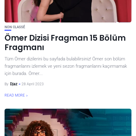
NON CLASSÉ
Ömer Dizisi Fragman 15 Bölüm
Fragmanı
Tüm Ömer dizilerini bu sayfada bulabilirsiniz! Ömer son bölüm
fragmanlarını izlemek ve yeni sezon fragmanlarını kaçırmamak
için burada. Ömer...
By
Djaz
28 April 2023
READ MORE