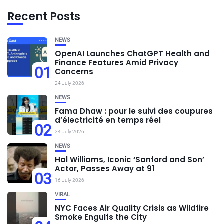
Recent Posts
NEWS
OpenAI Launches ChatGPT Health and
Finance Features Amid Privacy
01
Concerns
24 July 2026
NEWS
Fama Dhaw : pour le suivi des coupures
d’électricité en temps réel
02
24 July 2026
NEWS
Hal Williams, Iconic ‘Sanford and Son’
Actor, Passes Away at 91
03
16 July 2026
VIRAL
NYC Faces Air Quality Crisis as Wildfire
Smoke Engulfs the City