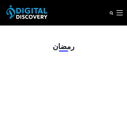
رمضان