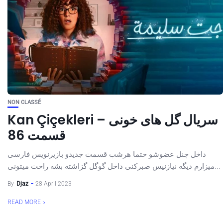
NON CLASSÉ
Kan Çiçekleri – سریال گل های خونی
قسمت 86
داخل چنل عضوشو حتما هرشب قسمت جدیدو بازیرنویس فارسی
میزارم دیگه نیازنیس صبرکنی داخل گوگل گزاشته بشه راحت میتونی...
By
Djaz
28 April 2023
READ MORE