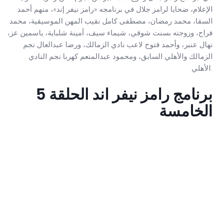
الإعلام، ضحايا لرامز جلال في برنامجه «رامز نيفر إند»، منهم أحمد
السقا، محمد رمضان، مصطفى كامل نقيب المهن الموسيقية، محمد
فراج، وزوجته بسنت شوقي، شيماء سيف، أمينة شلباية، ياسمين عز،
نهال عنبر، وأحمد فتوح لاعب نادي الزمالك، ورضا عبدالعال نجم
الزمالك والأهلي السابق، ومحمود عبدالمنعم كهربا نجم النادي
الأهلي.
برنامج رامز نيفر اند الحلقة 5
الخامسة